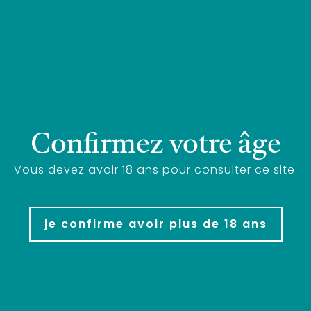
-
+
a
Ajouter
Confirmez votre âge
Vous devez avoir 18 ans pour consulter ce site.
je confirme avoir plus de 18 ans